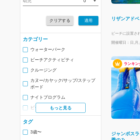
幼児
0
リザンアドベ
クリアする
適用
カテゴリー
開催曜日：日,月,火
ウォーターパーク
ビーチアクティビティ
ランキン
クルージング
カヌー/カヤック/サップ/ステップ
ボード
ナイトプログラム
ビーチレンタル
もっと見る
タグ
3歳〜
ジャンボスライ
季のみ