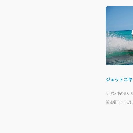
ジェットスキ
開催曜日：日,月,火