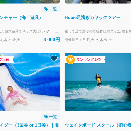
一覧
ンチャー（海上遊具）
Hobie足漕ぎカヤックツアー
ビーチに設置された巨大遊具でキッズ大はしゃぎ！ 当日、必ず同意書の記入をネットにてお願いいたします。 https://activity.rizzan.co.jp/top/kiosk/waiver 干潮の影響によりご利用頂け無いお時間がございます。 開催時間はこちらをご確認ください。 https://www.rizzan.co.jp/activity/images/rizzan_adventure_2026.pdf お時間の指定はお受けしておりません。開催時間内のお客様のご都合の良い時間(17:00最終受付・18:00クローズ）にお越しください。 (システム上、8:30と表記されます。ご了承ください。） --- リザンシーパークホテル谷茶ベイにお泊まりのお客様専用の予約フォームです。 外来のお客様は、当日直接受付にお越しください。
3,000円
,水,木,金,土
開催曜日：日,月,火,水,木,金,土
グ上位
ランキング上位
一覧
ダー（3回券 or 1日券）｜夏
ウェイクボード スクール（初心