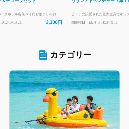
ト＆チューブセット
リザンアドベンチャー（海上
--- リザンシーパークホテル谷茶ベイにお泊まりのお客様専用の予約フォームです。 外来のお客様は、当日直接受付にお越しください。
3,300円
火,水,木,金,土
開催曜日：日,月,火,水,木,金,土
カテゴリー