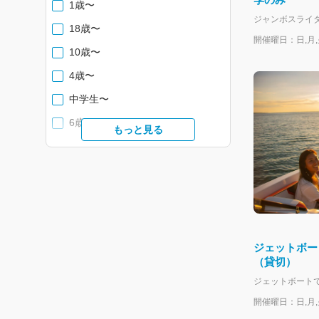
1歳〜
18歳〜
開催曜日：日,月,火
10歳〜
4歳〜
中学生〜
6歳〜
もっと見る
小学生〜
12歳以上 ※身長制限130cm以上
の方が対象になります。
5歳〜
ジェットボー
（貸切）
開催曜日：日,月,火