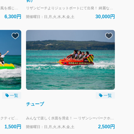
ジェットスキーにボードを牽引してもらい風を感じながら海の上を楽しく滑ろう！ ウェイクボードの初心者にオススメ。30分のレッスンでほとんどの方が立てるようになります。 --- リザンシーパークホテル谷茶ベイにお泊まりのお客様専用の予約フォームです。 外来のお客様は、当日直接受付にお越しください。
リザンビーチよりジェットボートにて出発！ 綺麗な沖縄を、海からツーリング！！ 飲み物持ちながら、楽しい仲間と沖縄の海岸を綺麗な海から眺める絶景！！！ 普段できない事を、楽しんでみてはいかがですか？ クルーが乗船して、素敵な思い出づくりに貢献します。 タイミングが良いと、鯨や海亀に遭遇します。 --- リザンシーパークホテル谷茶ベイにお泊まりのお客様専用の予約フォームです。 外来のお客様は、当日直接受付にお越しください。
6,300円
30,000円
開催曜日：日,月,火,水,木,金,土
一覧
一覧
チューブ
家族や友人とにぎやかに楽しめるマリンアクティビティ！ --- リザンシーパークホテル谷茶ベイにお泊まりのお客様専用の予約フォームです。 外来のお客様は、当日直接受付にお越しください。
みんなで楽しく水面を滑走！ --- リザンシーパークホテル谷茶ベイにお泊まりのお客様専用の予約フォームです。 外来のお客様は、当日直接受付にお越しください。
1,500円
2,500円
開催曜日：日,月,火,水,木,金,土