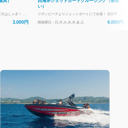
遊具）
西海岸ジェットボートクルージング（乗合
い）
ビーチに設置された巨大遊具でキッズ大はしゃぎ！ 当日、必ず同意書の記入をネットにてお願いいたします。 https://activity.rizzan.co.jp/top/kiosk/waiver 干潮の影響によりご利用頂け無いお時間がございます。 開催時間はこちらをご確認ください。 https://www.rizzan.co.jp/activity/images/rizzan_adventure_2026.pdf お時間の指定はお受けしておりません。開催時間内のお客様のご都合の良い時間(17:00最終受付・18:00クローズ）にお越しください。 (システム上、8:30と表記されます。ご了承ください。） --- リザンシーパークホテル谷茶ベイにお泊まりのお客様専用の予約フォームです。 外来のお客様は、当日直接受付にお越しください。
リザンビーチよりジェットボートにて出発！ 貸切予約はこちらから https://activity.rizzan.co.jp/top/products/aa596432-c8f9-59e2-b6e7-f648b5a43aaf?lng=ja-JP --- リザンシーパークホテル谷茶ベイにお泊まりのお客様専用の予約フォームです。 外来のお客様は、当日直接受付にお越しください。
3,000円
6,000円
開催曜日：日,月,火,水,木,金,土