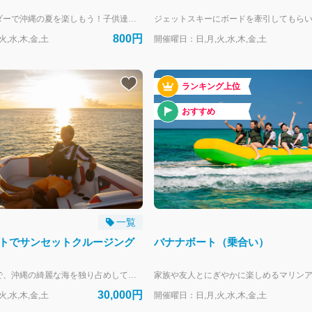
ジャンボスライダーで沖縄の夏を楽しもう！子供達大喜び！ 条件：小学生以上、身長110cm以上、体重90㎏まで --- リザンシーパークホテル谷茶ベイにお泊まりのお客様専用の予約フォームです。 外来のお客様は、当日直接受付にお越しください。
800円
,水,木,金,土
開催曜日：日,月,火,水,木,金,土
ランキング上位
おすすめ
一覧
トでサンセットクルージング
バナナボート（乗合い）
ジェットボートで、沖縄の綺麗な海を独り占めして、綺麗な夕焼けを大切な人と見るのはいかがですか？ 運が良いと幸せのグリーンフラッシュが見れるかもしれません。
30,000円
,水,木,金,土
開催曜日：日,月,火,水,木,金,土