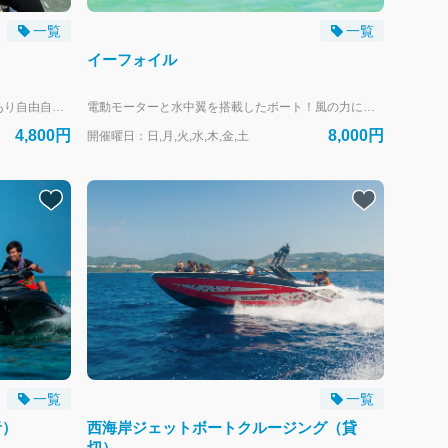
一覧
一覧
イーフォイル
座って足で漕ぐので操作は簡単!安定性もあり自由自在に海上を移動出来ます。 海上から見る景色をゆっくりご堪能頂けるツアーになっています。 1名~最大6名までご一緒に楽しめます。 --- リザンシーパークホテル谷茶ベイにお泊まりのお客様専用の予約フォームです。 外来のお客様は、当日直接受付にお越しください。
電動モーターと水中翼を搭載したボート！風の力に頼らず海の上を走ろう！ 浮かび上がった瞬間、空を飛んでいる感じを体感できます。 浮かび上がるまで、コツが入りますが、足のステップをフロントに持って行き、フロントの浮を押さえるように乗っていると、突然空中にフワッと浮き上がります。 --- リザンシーパークホテル谷茶ベイにお泊まりのお客様専用の予約フォームです。 外来のお客様は、当日直接受付にお越しください。
4,800円
8,000円
開催曜日：日,月,火,水,木,金,土
一覧
一覧
者）
西海岸ジェットボートクルージング（貸
切）