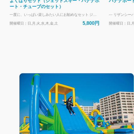
よくばりセット（ジェットスキー・バナナボ
バナナボー
ート・チューブのセット）
一度に、いっぱい楽しみたい人にお勧めなセット ジェットスキー・バナナボート・チューブのセット 一度に、全部楽しみたい方へ！ --- リザンシーパークホテル谷茶ベイにお泊まりのお客様専用の予約フォームです。 外来のお客様は、当日直接受付にお越しください。
5,800円
開催曜日：日,月,火,水,木,金,土
開催曜日：日,月,