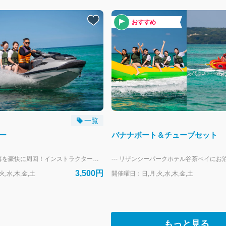
おすすめ
一覧
ー
バナナボート＆チューブセット
リザン沖の青い海を豪快に周回！インストラクターが操縦するジェットスキーに乗って大海原をかけぬけよう！ ※ジェットスキーのレンタルはしていません。 --- リザンシーパークホテル谷茶ベイにお泊まりのお客様専用の予約フォームです。 外来のお客様は、当日直接受付にお越しください。
3,500円
,水,木,金,土
開催曜日：日,月,火,水,木,金,土
もっと見る