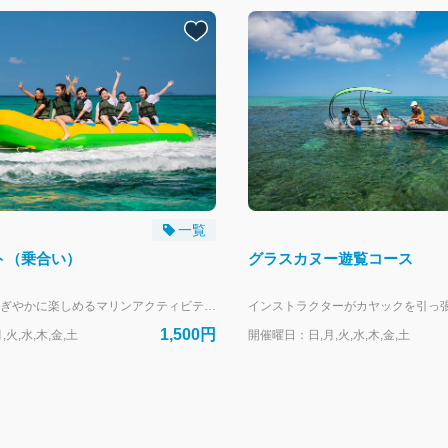
一覧
ト（乗合い）
グラスカヌー遊覧コース
家族や友人とにぎやかに楽しめるマリンアクティビティ！ --- リザンシーパークホテル谷茶ベイにお泊まりのお客様専用の予約フォームです。 外来のお客様は、当日直接受付にお越しください。
1,500円
火,水,木,金,土
開催曜日：日,月,火,水,木,金,土