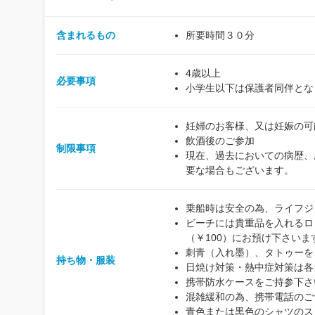
含まれるもの
所要時間３０分
4歳以上
必要事項
小学生以下は保護者同伴とな
妊婦のお客様、又は妊娠の可
飲酒後のご参加
制限事項
現在、過去においての病歴、
要な場合もございます。
乗船時は安全の為、ライフジ
ビーチには貴重品を入れるロ
（￥100）にお預け下さい
刺青（入れ墨）、タトゥーを
持ち物・服装
日焼け対策・熱中症対策は各
携帯防水ケースをご持参下さ
混雑緩和の為、携帯電話のご
青色または黒色のシャツのス