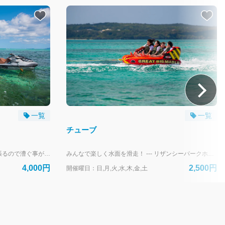
一覧
一覧
チューブ
インストラクターがカヤックを引っ張るので漕ぐ事が苦手な方でもご参加頂けます。 お魚やサンゴが沢山見られるポイントへ向かいます。 干潮時間に近い方がおすすめ --- リザンシーパークホテル谷茶ベイにお泊まりのお客様専用の予約フォームです。 外来のお客様は、当日直接受付にお越しください。
みんなで楽しく水面を滑走！ --- リザンシーパークホテル谷茶ベイにお泊まりのお客様専用の予約フォームです。 外来のお客様は、当日直接受付にお越しください。
4,000円
2,500円
開催曜日：日,月,火,水,木,金,土