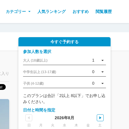
カテゴリー
人気ランキング
おすすめ
閲覧履歴
今すぐ予約する
参加人数を選択
1
大人 (18歳以上)
0
中学生以上 (13-17歳)
に入り
0
子供 (4-12歳)
このプランは合計「2以上 8以下」でお申し込
みください。
日付と時間を指定
2026年8月
日
月
火
水
木
金
土