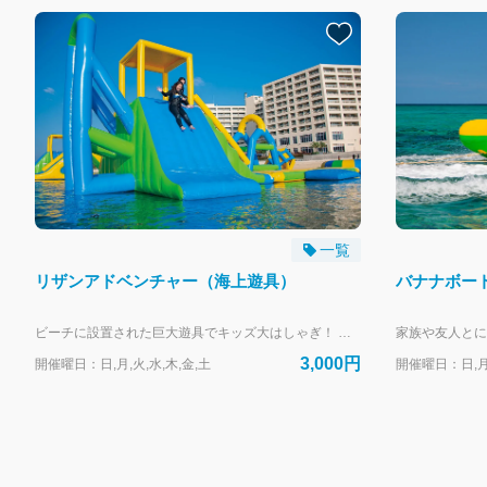
一覧
リザンアドベンチャー（海上遊具）
バナナボー
ビーチに設置された巨大遊具でキッズ大はしゃぎ！ 当日、必ず同意書の記入をネットにてお願いいたします。 https://activity.rizzan.co.jp/top/kiosk/waiver 干潮の影響によりご利用頂け無いお時間がございます。 開催時間はこちらをご確認ください。 https://www.rizzan.co.jp/activity/images/rizzan_adventure_2026.pdf お時間の指定はお受けしておりません。開催時間内のお客様のご都合の良い時間(17:00最終受付・18:00クローズ）にお越しください。 (システム上、8:30と表記されます。ご了承ください。） --- リザンシーパークホテル谷茶ベイにお泊まりのお客様専用の予約フォームです。 外来のお客様は、当日直接受付にお越しください。
3,000円
開催曜日：日,月,火,水,木,金,土
開催曜日：日,月,