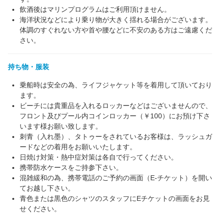
飲酒後はマリンプログラムはご利用頂けません。
海洋状況などにより乗り物が大きく揺れる場合がございます。
体調のすぐれない方や首や腰などに不安のある方はご遠慮くだ
さい。
持ち物・服装
乗船時は安全の為、ライフジャケット等を着用して頂いており
ます。
ビーチには貴重品を入れるロッカーなどはございませんので、
フロント及びプール内コインロッカー（￥100）にお預け下さ
います様お願い致します。
刺青（入れ墨）、タトゥーをされているお客様は、ラッシュガ
ードなどの着用をお願いいたします。
日焼け対策・熱中症対策は各自で行ってください。
携帯防水ケースをご持参下さい。
混雑緩和の為、携帯電話のご予約の画面（E-チケット）を開い
てお越し下さい。
青色または黒色のシャツのスタッフにEチケットの画面をお見
せください。