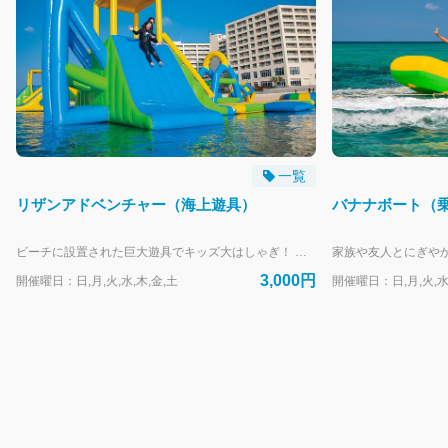
一覧
リザンアドベンチャー（海上遊具）
バナナボート（
ビーチに設置された巨大遊具でキッズ大はしゃぎ！ 当日、必ず同意書の記入をネットにてお願いいたします。 https://activity.rizzan.co.jp/top/kiosk/waiver 干潮の影響によりご利用頂け無いお時間がございます。 開催時間はこちらをご確認ください。 https://www.rizzan.co.jp/activity/images/rizzan_adventure_2026.pdf お時間の指定はお受けしておりません。開催時間内のお客様のご都合の良い時間(17:00最終受付・18:00クローズ）にお越しください。 (システム上、8:30と表記されます。ご了承ください。） --- リザンシーパークホテル谷茶ベイにお泊まりのお客様専用の予約フォームです。 外来のお客様は、当日直接受付にお越しください。
3,000円
開催曜日：日,月,火,水,木,金,土
開催曜日：日,月,火,水