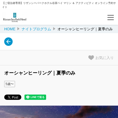
【ご宿泊者専用】リザンシーパークホテル谷茶ベイ マリン ＆ アクティビティ オンライン予約サ
イト
HOME
ナイトプログラム
オーシャンヒーリング｜夏季のみ
予約確認
カテゴリー
ウォーターパーク
お気に入り
ビーチアクティビティ
オーシャンヒーリング｜夏季のみ
クルージング
5歳〜
カヌー/カヤック/サップ/ステップボード
ナイトプログラム