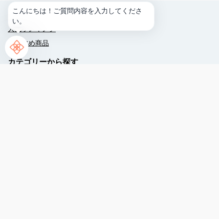
ホ
こんにちは！ご質問内容を入力してくださ
テ
ランキング
い。
ル
人気ランキング
谷
茶
おすすめ商品
ベ
カテゴリーから探す
イ
へ
ウォーターパーク
予約する
よ
ビーチアクティビティ
う
こ
クルージング
そ！
カヌー/カヤック/サップ/ステップボード
ご
ナイトプログラム
質
問
ビーチレンタル
を
ど
098-964-6611
う
ぞ。
marine@rizzan.co.jp
〒904-0496 沖縄県国頭郡恩納村字谷茶1496