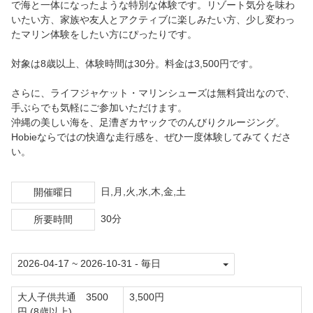
で海と一体になったような特別な体験です。リゾート気分を味わ
いたい方、家族や友人とアクティブに楽しみたい方、少し変わっ
たマリン体験をしたい方にぴったりです。
対象は8歳以上、体験時間は30分。料金は3,500円です。
さらに、ライフジャケット・マリンシューズは無料貸出なので、
手ぶらでも気軽にご参加いただけます。
沖縄の美しい海を、足漕ぎカヤックでのんびりクルージング。
Hobieならではの快適な走行感を、ぜひ一度体験してみてくださ
い。
日,月,火,水,木,金,土
開催曜日
30分
所要時間
大人子供共通 3500
3,500円
円 (8歳以上)