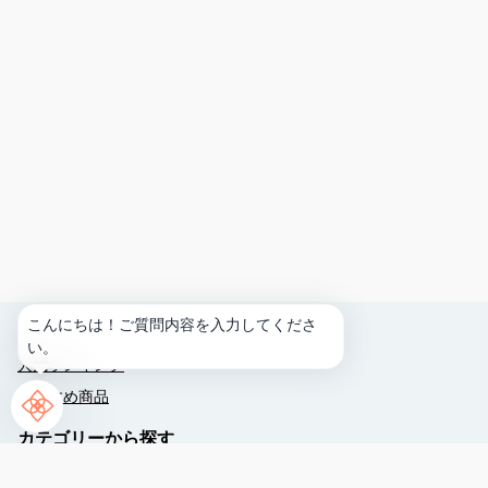
リ
ザ
ン
シ
ー
パ
ー
ク
ホ
こんにちは！ご質問内容を入力してくださ
テ
ランキング
い。
ル
人気ランキング
谷
茶
おすすめ商品
ベ
カテゴリーから探す
イ
へ
ウォーターパーク
予約する
よ