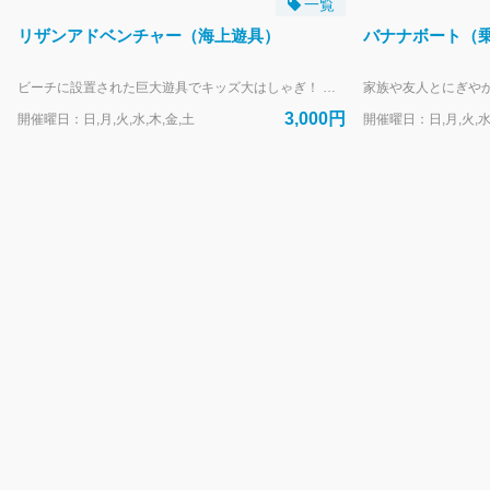
一覧
リザンアドベンチャー（海上遊具）
バナナボート（
ビーチに設置された巨大遊具でキッズ大はしゃぎ！ 当日、必ず同意書の記入をネットにてお願いいたします。 https://activity.rizzan.co.jp/top/kiosk/waiver 干潮の影響によりご利用頂け無いお時間がございます。 開催時間はこちらをご確認ください。 https://www.rizzan.co.jp/activity/images/rizzan_adventure_2026.pdf お時間の指定はお受けしておりません。開催時間内のお客様のご都合の良い時間(17:00最終受付・18:00クローズ）にお越しください。 (システム上、8:30と表記されます。ご了承ください。） --- リザンシーパークホテル谷茶ベイにお泊まりのお客様専用の予約フォームです。 外来のお客様は、当日直接受付にお越しください。
3,000円
開催曜日：日,月,火,水,木,金,土
開催曜日：日,月,火,水