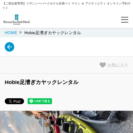
【ご宿泊者専用】リザンシーパークホテル谷茶ベイ マリン ＆ アクティビティ オンライン予約サ
イト
HOME
Hobie足漕ぎカヤックレンタル
予約確認
カテゴリー
ウォーターパーク
お気に入り
ビーチアクティビティ
Hobie足漕ぎカヤックレンタル
クルージング
カヌー/カヤック/サップ/ステップボード
ナイトプログラム