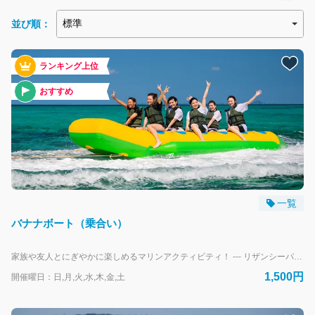
ビーチレンタル
並び順：
人気ランキング
ランキング上位
おすすめ
おすすめ
一覧
バナナボート（乗合い）
家族や友人とにぎやかに楽しめるマリンアクティビティ！ --- リザンシーパークホテル谷茶ベイにお泊まりのお客様専用の予約フォームです。 外来のお客様は、当日直接受付にお越しください。
1,500円
開催曜日：日,月,火,水,木,金,土