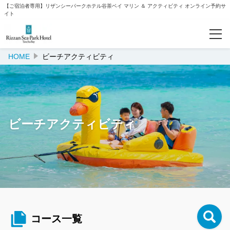
【ご宿泊者専用】リザンシーパークホテル谷茶ベイ マリン ＆ アクティビティ オンライン予約サ
イト
HOME
ビーチアクティビティ
予約確認
カテゴリー
ウォーターパーク
ビーチアクティビティ
ビーチアクティビティ
クルージング
カヌー/カヤック/サップ/ステップボード
ナイトプログラム
コース一覧