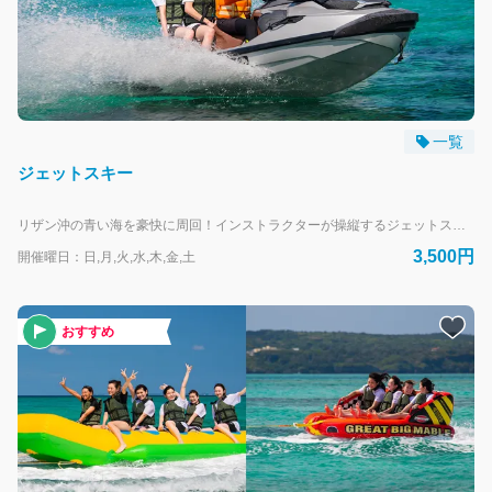
一覧
ジェットスキー
リザン沖の青い海を豪快に周回！インストラクターが操縦するジェットスキーに乗って大海原をかけぬけよう！ ※ジェットスキーのレンタルはしていません。 --- リザンシーパークホテル谷茶ベイにお泊まりのお客様専用の予約フォームです。 外来のお客様は、当日直接受付にお越しください。
3,500円
開催曜日：日,月,火,水,木,金,土
おすすめ