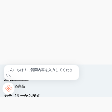
リ
ザ
ン
シ
ー
パ
ー
ク
ホ
こんにちは！ご質問内容を入力してくださ
テ
ランキング
い。
ル
人気ランキング
谷
茶
おすすめ商品
ベ
カテゴリーから探す
イ
へ
ウォーターパーク
よ
ビーチアクティビティ