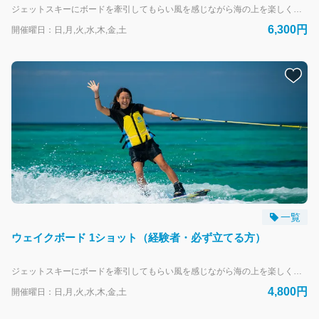
ジェットスキーにボードを牽引してもらい風を感じながら海の上を楽しく滑ろう！ ウェイクボードの初心者にオススメ。30分のレッスンでほとんどの方が立てるようになります。 --- リザンシーパークホテル谷茶ベイにお泊まりのお客様専用の予約フォームです。 外来のお客様は、当日直接受付にお越しください。
6,300円
開催曜日：日,月,火,水,木,金,土
一覧
ウェイクボード 1ショット（経験者・必ず立てる方）
ジェットスキーにボードを牽引してもらい風を感じながら海の上を楽しく滑ろう！ 条件：10歳以上・経験者・必ず立てる方 --- リザンシーパークホテル谷茶ベイにお泊まりのお客様専用の予約フォームです。 外来のお客様は、当日直接受付にお越しください。
4,800円
開催曜日：日,月,火,水,木,金,土