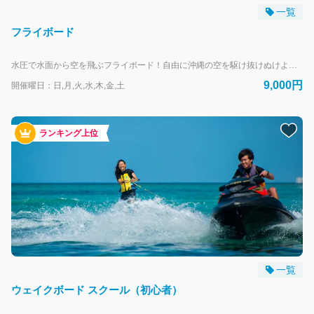
一覧
フライボード
水圧で水面から空を飛ぶフライボード！自由に沖縄の空を駆け抜けぬけよう！ --- リザンシーパークホテル谷茶ベイにお泊まりのお客様専用の予約フォームです。 外来のお客様は、当日直接受付にお越しください。
9,000円
開催曜日：日,月,火,水,木,金,土
ランキング上位
一覧
ウェイクボード スクール（初心者）